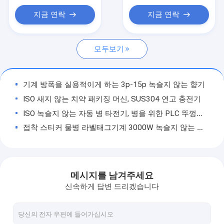
액체 충전 기계
지금 연락
지금 연락
튜브 충전기
모두보기
병 뚜껑봉함기
병 라벨태그기계
기계 방폭을 실용적이게 하는 3p-15p 녹슬지 않는 향기
향기 성형기
ISO 새지 않는 치약 패키징 머신, SUS304 연고 충전기
ISO 녹슬지 않는 자동 병 타전기, 병을 위한 PLC 뚜껑봉함기
스테인레스 강 저장 탱크
접착 스티커 물병 라벨태그기계 3000W 녹슬지 않는 스테인레스 강
화장용 실험 장비
진공 유화제 케첩 마요네즈 성형기를 균질화하는 버튼 제어
녹슬지 않은 움직일 수 있는 화학 스테인레스 강 저장 탱크 SUS316L
샤쉐 충전기
500ml-40L 화장용 실험 장비 반대 부식성인 SUS304 자재
메시지를 남겨주세요
장비, SGS 토마토 페이스트 샤쉐 곤포기를 패키징하는 40-90mm 폭 샤쉐
신속하게 답변 드리겠습니다
50-300L 실험실고 전단 유화제, 녹슬지 않는 균질기 연구실장비
PLC 5L 보디 크림 성형기, 스팀이 진공 유화혼합기를 가열시킵니다