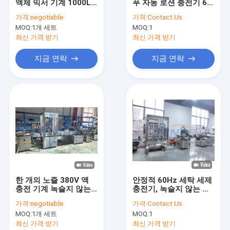
액체 믹서 기계 1000L
푸 자동 로션 충전기 6
공장 여행
4KW
노즐
가격:
negotiable
가격:
Contact Us
MOQ:
1개 세트
MOQ:
1
품질 관리
최신 가격 받기
최신 가격 받기
연락주세요
지금 연락
지금 연락
뉴스
인용문을 요구하세요
VR
진공 유화제 믹서
한 개의 노즐 380V 액
안정적 60Hz 세탁 세제
충전 기계 녹슬지 않는
충전기, 녹슬지 않는 샴
균질기 유화제 믹서
PLC 제어
푸 보틀 충전기
가격:
negotiable
가격:
Contact Us
고 전단 유화제 믹서
MOQ:
1개 세트
MOQ:
1
최신 가격 받기
최신 가격 받기