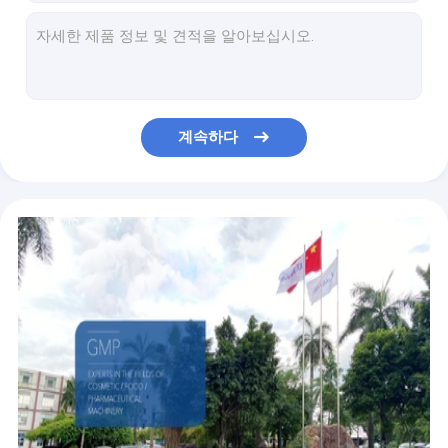
장비, 0.2 Mpa 페이스 크림 성형기를 제조하는 LIANHE PLC 로션
약품을 위한 4KW 실용적 진공 유화제 믹서 기계
SUS 316L High Shear Vacuum Emulsifier Mixer Cosmetic Manufacturing Machine
최저 균질기와 작은 안정적 SUS304 진공 유화제 믹서
100L 연고 성형기, 고정형 화장용 처리 장비
계속하다
상위 균질기와 3 층 스테인레스 강 진공 유화제 믹서
기계 믹서 250L을 만드는 미용 크림을 가열시키는 SUS316L 스팀
2 면 전단 크림 진공 유화제 믹서 기계 120 급 PLC 제어
SGS 120 급 샴푸 제조기, 화장품을 만들기 위한 500L 장비
미용 크림을 위한 500L 고정형 진공 유화제 믹서 SUS304 프레임