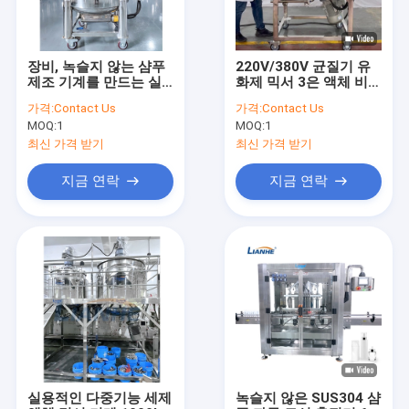
장비, 녹슬지 않는 샴푸
220V/380V 균질기 유
제조 기계를 만드는 실
화제 믹서 3은 액체 비누
용적 200L 액체 비누
제작을 위해 단계적으로
가격:
Contact Us
가격:
Contact Us
시행합니다
MOQ:
1
MOQ:
1
최신 가격 받기
최신 가격 받기
지금 연락
지금 연락
집
제품
우리에 대하여
실용적인 다중기능 세제
녹슬지 않은 SUS304 샴