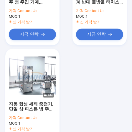
푸 병 주입 기계,
계 반대 물방울 터치스
액체 충전 기계
SUS316L 액체 비누 병
크린 제어
가격:
Contact Us
가격:
Contact Us
충전기
MOQ:
튜브 충전기
1
MOQ:
1
최신 가격 받기
최신 가격 받기
병 뚜껑봉함기
지금 연락
지금 연락
병 라벨태그기계
향기 성형기
스테인레스 강 저장 탱크
화장용 실험 장비
샤쉐 충전기
자동 합성 세제 충전기,
단일 상 피스톤 병 주입
기계
가격:
Contact Us
MOQ:
1
최신 가격 받기