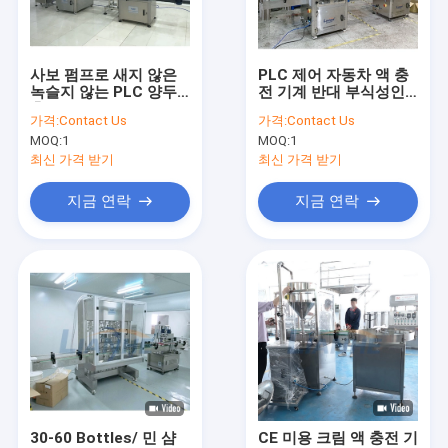
공장 여행
품질 관리
사보 펌프로 새지 않은
PLC 제어 자동차 액 충
녹슬지 않는 PLC 양두
전 기계 반대 부식성인
연락주세요
충전기
SUS304 물질
가격:
Contact Us
가격:
Contact Us
MOQ:
1
MOQ:
1
뉴스
최신 가격 받기
최신 가격 받기
인용문을 요구하세요
지금 연락
지금 연락
VR
진공 유화제 믹서
균질기 유화제 믹서
고 전단 유화제 믹서
30-60 Bottles/ 민 샴
CE 미용 크림 액 충전 기