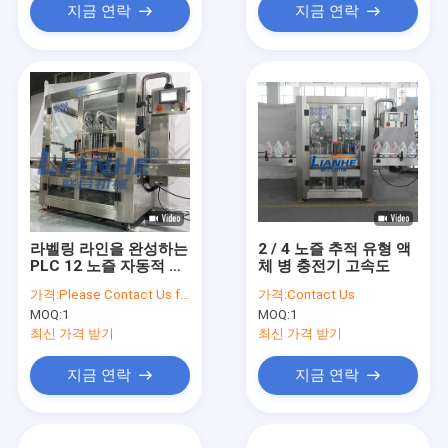
지금 연락
지금 연락
라벨링 라인을 완성하는
2 / 4 노즐 추적 유형 액
PLC 12 노즐 자동적 충
체 병 충전기 고속도
전 기계 액체 비누 샤워
가격:
Please Contact Us for More Details
가격:
Contact Us
젤 로션
MOQ:
1
MOQ:
1
최신 가격 받기
최신 가격 받기
지금 연락
지금 연락