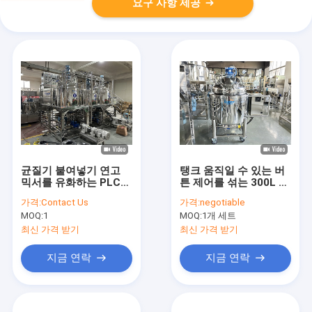
요구 사항 제공
균질기 붙여넣기 연고
탱크 움직일 수 있는 버
믹서를 유화하는 PLC
튼 제어를 섞는 300L 고
1000L 화장용 제조기
정된 덮개형 난방
가격:
Contact Us
가격:
negotiable
MOQ:
1
MOQ:
1개 세트
최신 가격 받기
최신 가격 받기
지금 연락
지금 연락