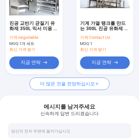
공장 여행
품질 관리
진공 교반기 균질기 유
기계 가열 탱크를 만드
화제 350L 믹서 미용 크
는 300L 진공 유화제 믹
연락주세요
림 혼합기
서 항원 시약액
가격:
negotiable
가격:
Contact Us
MOQ:
1개 세트
MOQ:
1
뉴스
최신 가격 받기
최신 가격 받기
인용문을 요구하세요
지금 연락
지금 연락
VR
더 많은 것을 전망하십시오
진공 유화제 믹서
메시지를 남겨주세요
신속하게 답변 드리겠습니다
균질기 유화제 믹서
고 전단 유화제 믹서