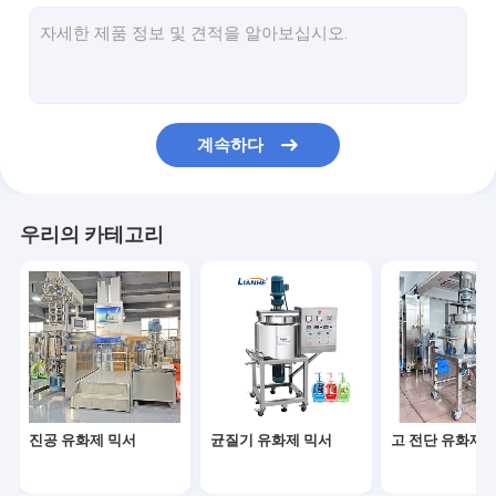
액체 충전 기계
튜브 충전기
병 뚜껑봉함기
계속하다
병 라벨태그기계
향기 성형기
우리의 카테고리
스테인레스 강 저장 탱크
화장용 실험 장비
샤쉐 충전기
진공 유화제 믹서
균질기 유화제 믹서
고 전단 유화제 