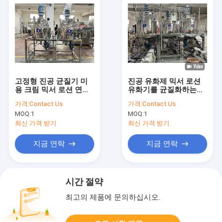
고정형 진공 균질기 미
진공 유화제 믹서 로션
용 크림 믹서 로션 연고
유화기를 균질화하는고
혼합기
전단
가격:
Contact Us
가격:
Contact Us
MOQ:
1
MOQ:
1
최신 가격 받기
최신 가격 받기
지금 연락
지금 연락
시간 절약
최고의 제품에 문의하십시오.