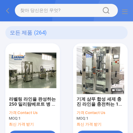
모든 제품
(264)
라벨링 라인을 완성하는
기계 샴푸 합성 세제 충
250 밀리람베르트 병 액
진 라인을 충전하는 150
충전 기계 자동 피스톤
이지 밀리람베르트 자동
가격:
Contact Us
가격:
Contact Us
충진
액체 병 병
MOQ:
1
MOQ:
1
최신 가격 받기
최신 가격 받기