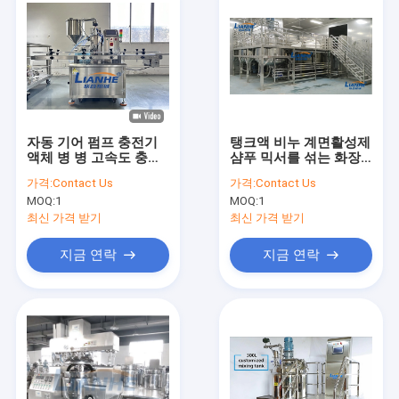
자동 기어 펌프 충전기
탱크액 비누 계면활성제
액체 병 병 고속도 충전
샴푸 믹서를 섞는 화장
기
크림 바디 로션
가격:
Contact Us
가격:
Contact Us
MOQ:
1
MOQ:
1
최신 가격 받기
최신 가격 받기
지금 연락
지금 연락
집
제품
우리에 대하여