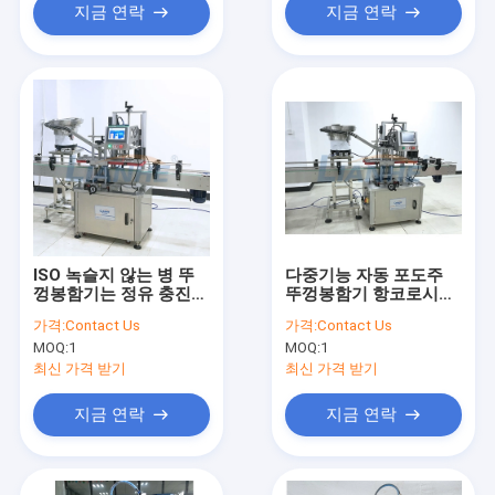
지금 연락
지금 연락
ISO 녹슬지 않는 병 뚜
다중기능 자동 포도주
껑봉함기는 정유 충진을
뚜껑봉함기 항코로시브
위해 마구간에서 삽니다
스크류형
가격:
Contact Us
가격:
Contact Us
MOQ:
1
MOQ:
1
최신 가격 받기
최신 가격 받기
지금 연락
지금 연락