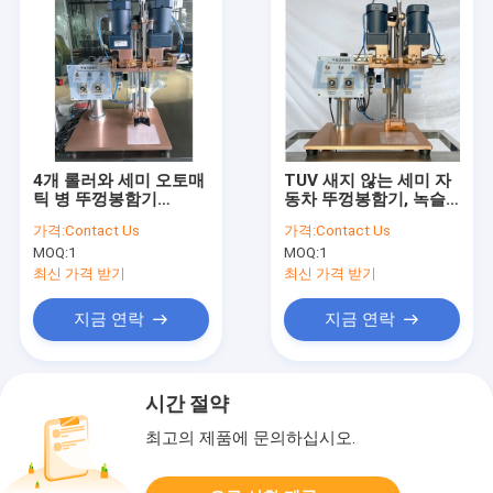
4개 롤러와 세미 오토매
TUV 새지 않는 세미 자
틱 병 뚜껑봉함기
동차 뚜껑봉함기, 녹슬
220V/110V
지 않는 작은 병 기계 실
가격:
Contact Us
가격:
Contact Us
링
MOQ:
1
MOQ:
1
최신 가격 받기
최신 가격 받기
지금 연락
지금 연락
시간 절약
최고의 제품에 문의하십시오.