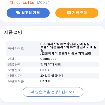
가격：Contact Us
MOQ：1
최고의 가격
지금 연락
제품 설명
,
PLC 플라스틱 튜브 충진과 기계 실링
녹슬지 않는 플라스틱 튜브 충진과 기계 실
하이 라이트
링
,
안정적 세미 오토매틱 튜브 기계 실링
가격
Contact Us
공급 능력
달 당 30개 세트
모델 번호
LH-FS
배달 시간
20 일로 일합니다
브랜드 이름
LIANHE
더 많은 것을 전망하십시오