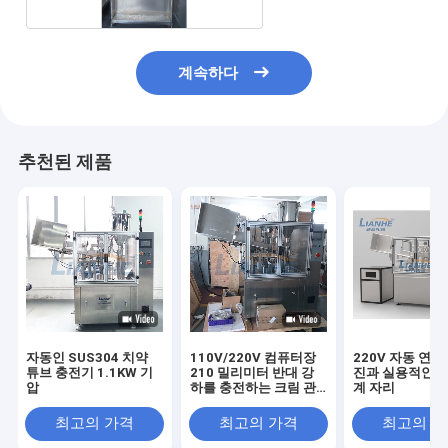
계속하다
추천된 제품
자동인 SUS304 치약
110V/220V 컴퓨터장
220V 자동 연
튜브 충전기 1.1KW 기
210 밀리미터 반대 강
진과 실용적인 봉
압
하를 충전하는 크림 관
계 자리
은 마구간에서 삽니다
최고의 가격
최고의 가격
최고의 