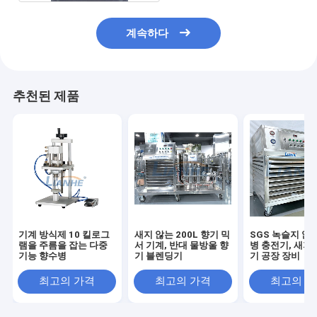
계속하다
추천된 제품
기계 방식제 10 킬로그
새지 않는 200L 향기 믹
SGS 녹슬지 않
램을 주름을 잡는 다중
서 기계, 반대 물방울 향
병 충전기, 새지
기능 향수병
기 블렌딩기
기 공장 장비
최고의 가격
최고의 가격
최고의 