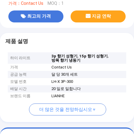
가격：Contact Us
MOQ：1
최고의 가격
지금 연락
제품 설명
,
,
3p 향기 성형기
15p 향기 성형기
하이 라이트
방폭 향기 냉동기
가격
Contact Us
공급 능력
달 당 30개 세트
모델 번호
LH-X 3P-300
배달 시간
20 일로 일합니다
브랜드 이름
LIANHE
더 많은 것을 전망하십시오