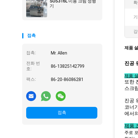
SUS316L 미용 크림 성형
확
기
기
강
접촉
제품 
접촉:
Mr. Allen
진공 
전화 번
86-13825142799
호:
제품 설
팩스:
86-20-86086281
또한 
스크림
진공 
코너가
접촉
에서의
제품 
주로 포