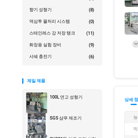
향기 성형기
(8)
역삼투 물처리 시스템
(0)
스테인레스 강 저장 탱크
(11)
화장용 실험 장비
(9)
샤쉐 충전기
(6)
제일 제품
100L 연고 성형기
상세 
능
SGS 샴푸 제조기
믹