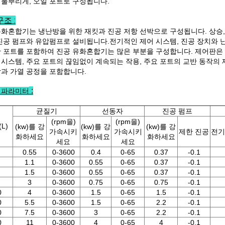
 물뿌리게, 오일 포트로 구성됩니다.
조 :
유화혼합기는 냉난방을 위한 재킷과 진공 저항 선박으로 구성됩니다. 상승, 
 진공 펌프와 유압펌프로 설비됩니다.전기적인 제어 시스템, 진공 장치와 
한 포트를 포함하여 진공 유화혼합기는 많은 부분을 구성합니다. 제어판은 
 시스템, 주요 포트의 끊임없이 계속되는 작용, 주요 포트의 교반 동작의 
합과 가열 공정을 포함합니다.
:
 파라미터
균질기
선동자
진공 펌프
(rpm을)
(rpm을)
L)
(kw)를 강
(kw)를 강
(kw)를 강
가속시키
가속시키
제한 진공
전기 
화하세요
화하세요
화하세요
세요
세요
0.55
0-3600
0.4
0-65
0.37
-0.1
1.1
0-3600
0.55
0-65
0.37
-0.1
1.5
0-3600
0.55
0-65
0.37
-0.1
3
0-3600
0.75
0-65
0.75
-0.1
0
4
0-3600
1.5
0-65
1.5
-0.1
0
5.5
0-3600
1.5
0-65
2.2
-0.1
0
7.5
0-3600
3
0-65
2.2
-0.1
0
11
0-3600
4
0-65
4
-0.1