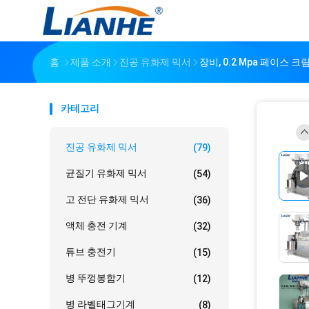
홈
제품 소개
진공 유화제 믹서
장비, 0.2 Mpa 페이스 크
카테고리
진공 유화제 믹서
(79)
균질기 유화제 믹서
(54)
고 전단 유화제 믹서
(36)
액체 충전 기계
(32)
튜브 충전기
(15)
병 뚜껑봉함기
(12)
병 라벨태그기계
(8)