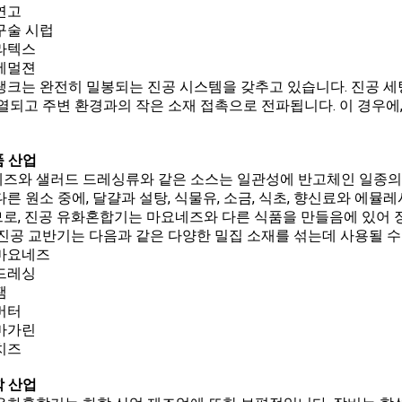
연고
구술 시럽
라텍스
에멀젼
탱크는 완전히 밀봉되는 진공 시스템을 갖추고 있습니다. 진공 세팅
가열되고 주변 환경과의 작은 소재 접촉으로 전파됩니다. 이 경우에
품 산업
즈와 샐러드 드레싱류와 같은 소스는 일관성에 반고체인 일종의 
다른 원소 중에, 달걀과 설탕, 식물유, 소금, 식초, 향신료와 
로, 진공 유화혼합기는 마요네즈와 다른 식품을 만들음에 있어 
 진공 교반기는 다음과 같은 다양한 밀집 소재를 섞는데 사용될 수
마요네즈
드레싱
잼
버터
마가린
치즈
학 산업