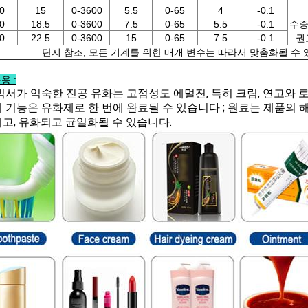
0
15
0-3600
5.5
0-65
4
-0.1
0
18.5
0-3600
7.5
0-65
5.5
-0.1
수증
0
22.5
0-3600
15
0-65
7.5
-0.1
권
단지 참조, 모든 기계를 위한 매개 변수는 따라서 맞춤화될 수 
용 :
믹서가 익숙한 진공 유화는 고점성도 에멀젼, 특히 크림, 연고와 로
 기능은 유화제로 한 번에 완료될 수 있습니다 ; 원료는 제품의
고, 유화되고 균일화될 수 있습니다.