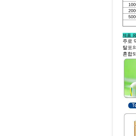
100
200
500
제품 응
주로 
탈포의
혼합되