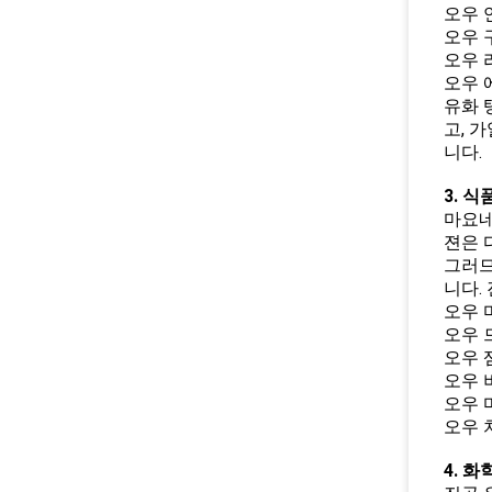
오우 
오우 
오우 
오우 
유화 
고, 
니다.
3. 식
마요네
젼은 
그러므
니다.
오우 
오우 
오우 
오우 
오우 
오우 
4. 화