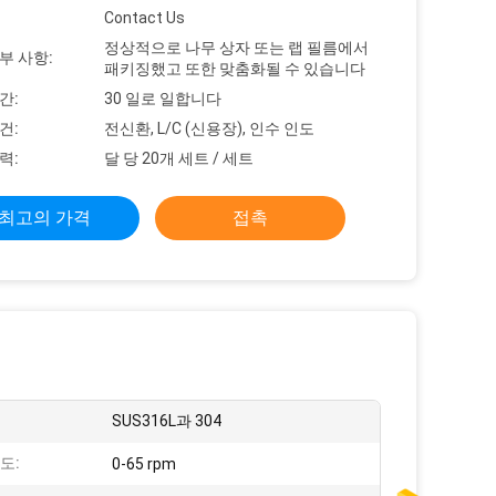
Contact Us
정상적으로 나무 상자 또는 랩 필름에서
부 사항:
패키징했고 또한 맞춤화될 수 있습니다
간:
30 일로 일합니다
건:
전신환, L/C (신용장), 인수 인도
력:
달 당 20개 세트 / 세트
최고의 가격
접촉
SUS316L과 304
도:
0-65 rpm