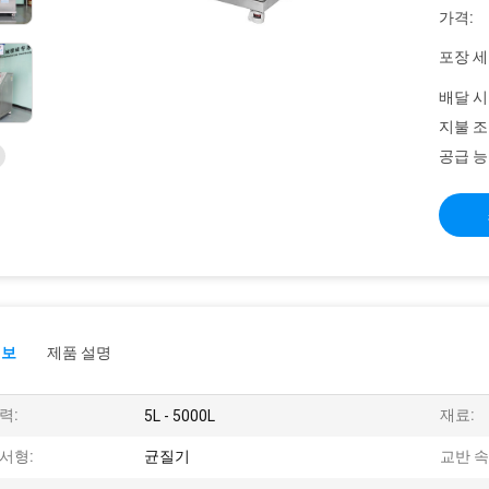
가격:
포장 세
배달 시
지불 조
공급 능
정보
제품 설명
력:
재료:
5L - 5000L
서형:
균질기
교반 속