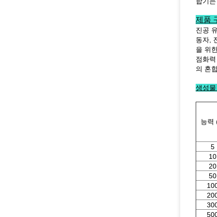
합기는
제품 구
진공 
동자,
을 위
점화력
의 혼
생성물
능력 (
5
10
20
50
10
20
30
50