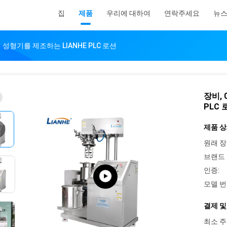
집
제품
우리에 대하여
연락주세요
뉴
림 성형기를 제조하는 LIANHE PLC 로션
장비, 
PLC 
제품 상
원래 장
브랜드 
인증:
모델 번
결제 및
최소 주