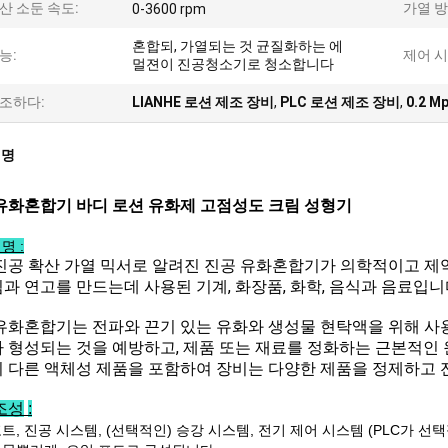
산 소둔 속도:
가열 방
0-3600 rpm
혼합되, 가열되는 것 균질화하는 에
능:
제어 시
멀젼이 진공청소기로 청소합니다
조하다:
LIANHE 로션 제조 장비
,
PLC 로션 제조 장비
,
0.2 
설명
유화혼합기 바디 로션 유화제 고점성도 크림 성형기
명 :
진공 확산 가열 믹서로 알려진 진공 유화혼합기가 의학적이고 제
과 연고를 만드는데 사용된 기계, 화장품, 화학, 음식과 음료입니
유화혼합기는 전파와 끈기 있는 유화와 생성물 현탁액을 위해 사
 형성되는 것을 예방하고, 제품 또는 재료를 정화하는 근본적인 
 다른 액체성 제품을 포함하여 장비는 다양한 제품을 정제하고 
조성
:
트, 진공 시스템, (선택적인) 승강 시스템, 전기 제어 시스템 (PLC가 선