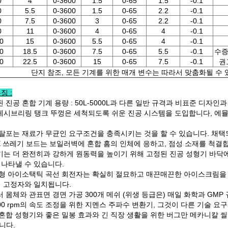
0
4
0-3600
1.5
0-65
1.5
-0.1
0
5.5
0-3600
1.5
0-65
2.2
-0.1
0
7.5
0-3600
3
0-65
2.2
-0.1
0
11
0-3600
4
0-65
4
-0.1
0
15
0-3600
5.5
0-65
4
-0.1
0
18.5
0-3600
7.5
0-65
5.5
-0.1
수증
0
22.5
0-3600
15
0-65
7.5
-0.1
권
단지 참조, 모든 기계를 위한 매개 변수는 따라서 맞춤화될 수 
징 :
된 진공 혼합 기계 용량 : 50L-5000L과 다른 일반 규격과 비표준 디자인과
뮬레시브리링 탱크 뚜껑은 세척되도록 쉬운 진공 시스템을 도입합니다, 에
공 탈포는 재료가 무균인 요구조건을 충족시키는 것을 할 수 있습니다. 채택
FE 쓰레기 보드는 보일러벽에 혼합 홈의 인체에 응하고, 점성 소재를 척결
질기는 더 완전히과 강하게 원동력을 높이기 위해 고정된 진공 성형기 바닥에
 나타낼 수 있습니다.
 균형 아이소택틱 곡선 회전자는 확실히 절묘하고 매끈매끈한 아이스크림을
해 고정자와 일치됩니다.
러 몸체와 관표면 경면 가공 300개 메쉬 (위생 등급은) 매일 화학과 GMP
3000 rpm의 속도 조정을 위한 지멘스 주파수 변환기, 그것이 다른 기술 
 혼합 성형기와 좋은 밀봉 효과와 긴 직장 생활을 위한 버그만 메카니칼 씰링
니다.