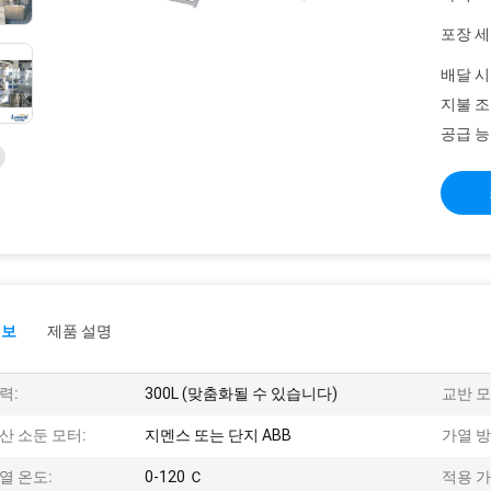
포장 세
배달 시
지불 조
공급 능
정보
제품 설명
력:
300L (맞춤화될 수 있습니다)
교반 모
산 소둔 모터:
지멘스 또는 단지 ABB
가열 방
열 온도:
0-120 Ｃ
적용 가