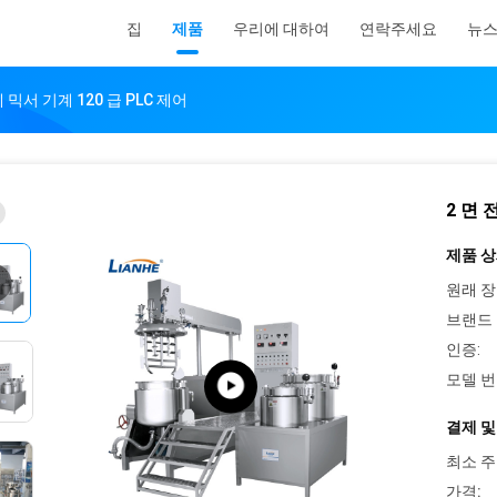
집
제품
우리에 대하여
연락주세요
뉴
 믹서 기계 120 급 PLC 제어
2 면 
제품 상
원래 장
브랜드 
인증:
모델 번
결제 및
최소 주
가격: