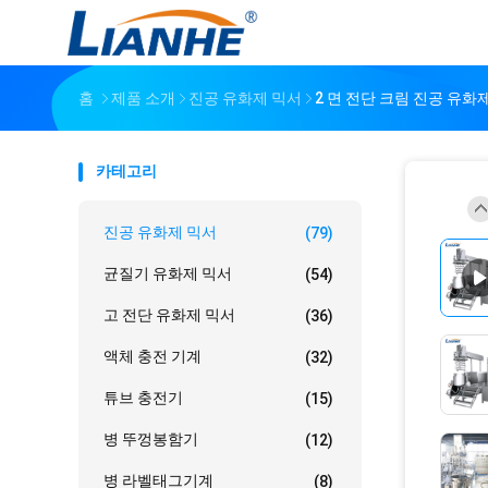
홈
제품 소개
진공 유화제 믹서
2 면 전단 크림 진공 유화제
카테고리
진공 유화제 믹서
(79)
균질기 유화제 믹서
(54)
고 전단 유화제 믹서
(36)
액체 충전 기계
(32)
튜브 충전기
(15)
병 뚜껑봉함기
(12)
병 라벨태그기계
(8)