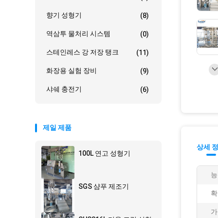
향기 성형기
(8)
역삼투 물처리 시스템
(0)
스테인레스 강 저장 탱크
(11)
화장용 실험 장비
(9)
샤쉐 충전기
(6)
제일 제품
상세 
100L 연고 성형기
능
SGS 샴푸 제조기
확
가