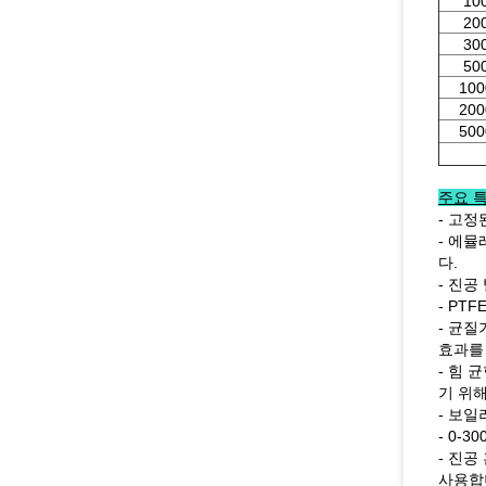
10
20
30
50
100
200
500
주요 특
- 고정
- 에
다.
- 진
- PT
- 균
효과를
- 힘
기 위
- 보일
- 0-
- 진공
사용합