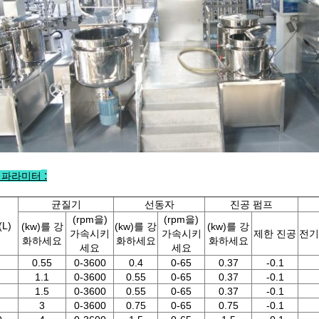
:
 파라미터
균질기
선동자
진공 펌프
(rpm을)
(rpm을)
L)
(kw)를 강
(kw)를 강
(kw)를 강
가속시키
가속시키
제한 진공
전기 
화하세요
화하세요
화하세요
세요
세요
0.55
0-3600
0.4
0-65
0.37
-0.1
1.1
0-3600
0.55
0-65
0.37
-0.1
1.5
0-3600
0.55
0-65
0.37
-0.1
3
0-3600
0.75
0-65
0.75
-0.1