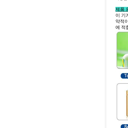
제품 응
이 기
약적이
에 적