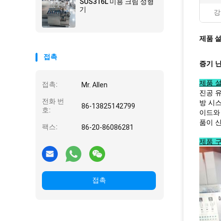
SUS316L 미용 크림 성형
기
강
제품 
접촉
증기 난
제품 설
접촉:
Mr. Allen
진공 유
전화 번
방 시스
86-13825142799
호:
이드와
품이 
팩스:
86-20-86086281
제품 구
접촉