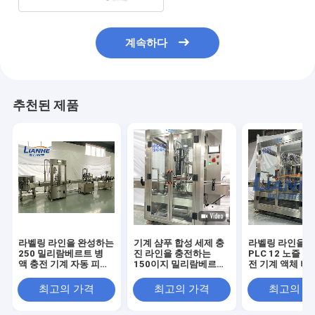
계속하다
추천된 제품
라벨링 라인을 완성하는
기계 샴푸 합성 세제 충
라벨링 라인을 
250 밀리람베르트 병
진 라인을 충전하는
PLC 12 노즐 
액 충전 기계 자동 피스
150이지 밀리람베르트
전 기계 액체 비
톤 충진
자동 액체 병 병
젤 로션
최고의 가격
최고의 가격
최고의 