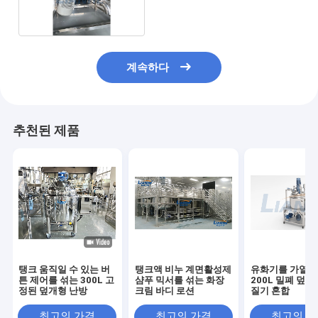
계속하다
추천된 제품
탱크 움직일 수 있는 버
탱크액 비누 계면활성제
유화기를 가열
튼 제어를 섞는 300L 고
샴푸 믹서를 섞는 화장
200L 밀폐 덮개
정된 덮개형 난방
크림 바디 로션
질기 혼합
최고의 가격
최고의 가격
최고의 