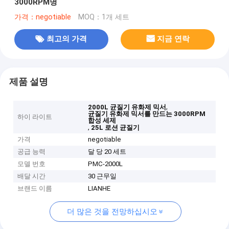
3000RPM명
가격：negotiable
MOQ：1개 세트
최고의 가격
지금 연락
제품 설명
,
2000L 균질기 유화제 믹서
균질기 유화제 믹서를 만드는 3000RPM
하이 라이트
합성 세제
,
25L 로션 균질기
가격
negotiable
공급 능력
달 당 20 세트
모델 번호
PMC-2000L
배달 시간
30 근무일
브랜드 이름
LIANHE
더 많은 것을 전망하십시오